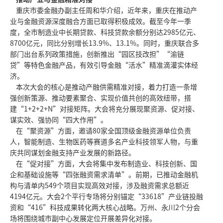
重庆市委金融办副主任周和华介绍，近年来，重庆在推动产
业与金融资源深度融合方面已取得积极成效。截至今年一季
度，全市制造业中长期贷款、科技贷款余额分别达2985亿元、
8700亿元，同比分别增长13.9%、13.1%。同时，重庆联合多
部门出台系列政策措施，创新推出“园区技改担”“渝链
贷”等特色金融产品，有效引导金融“活水”精准滴灌实体经
济。
本次大会的核心是推动产融供需精准对接，着力打造一条增
强创新策源、推动要素聚合、实现价值共创的高效纽带，搭
建“1+2+2+N”对接矩阵。大会将充分展现聚资源、促对接、
谋实效、强协同“四大作用”。
在“聚资源”方面，邀请80家全国顶级金融资源单位负责
人，智能制造、生物医药等赛道多名产业科技领军人物，与重
庆共同谋划金融支持产业发展的新路径。
在“促对接”方面，大会将集中发布制造业、科技创新、国
企和基础设施等“四张融资需求清单”。前期，已推动金融机
构与清单内549个项目实现高效对接，涉及融资需求总额近
4194亿元。大会2个平行专场将分别锚定“33618”产业链投融
资和“416”科技成果转化两大核心战略。万州、永川2个分会
场将围绕城市副中心发展定位开展差异化对接。