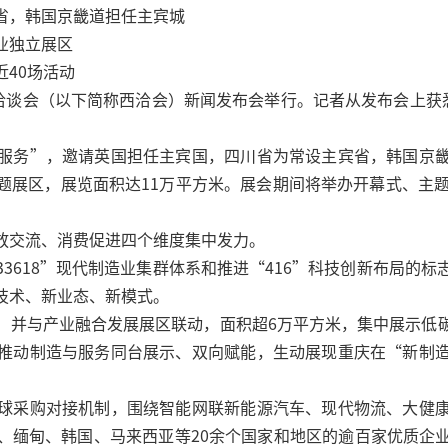
省，韩国京畿道担任主宾城
业独立展区
40场活动
洽谈会（以下简称西洽会）新闻发布会举行。记者从发布会上获悉
服务”，邀请英国担任主宾国，四川省为常设主宾省，韩国京
题展区，展览面积达11万平方米。展会期间将举办开幕式、主题
放交流、消费促进四个维度集中发力。
3618”现代制造业集群体系和推进“416”科技创新布局的
技术、新业态、新模式。
，并与产业融合发展展区联动，面积超6万平方米，集中展示低
推动制造与服务同台展示、双向赋能，生动展现重庆在“新制
球采购对接机制，围绕智能网联新能源汽车、现代物流、大健
、缅甸、韩国、马来西亚等20余个国家和地区的逾百家优质企