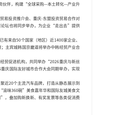
资伙伴，构建“全球采购—本土转化—产业升
贸易投资推介会、重庆-东盟投资贸易合作对
展论坛也将同步举办，为企业“走出去”提供
有来自50个国家（地区）近1400家企业、
察；主宾城韩国京畿道将举办中韩经贸产业合
经贸促进机构，共同举办“2026重庆与新丝
6重庆国际友好城市合作大会同期举办，实现
聚近20个主流汽车品牌，打造从静态展示到
“渝味360碗”美食嘉年华和国际友城美食文
周”，叠加购新换新、有奖发票等各类促消费