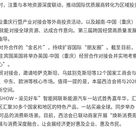
时，注重与本地资源深度联动，推动国际优质展商转化为区域投
业重庆行暨产业对接会等外商投资活动，以及越南-中国（重庆）
就能对接全球资源、达成合作意向。第三届跨国经营高质量发
指导。
外合作的“金名片”，持续扩容国际“朋友圈”。截至目前，已
。主宾国英国将举办英国-中国（重庆）经贸合作对接会并实地考
心”。
对接会，邀请哈萨克斯坦、乌兹别克斯坦等12个国家工商会与
、中东、欧洲等核心市场。值得一提的是，本届西洽会将与202
新空间。
SHOW·渝见好车”智能网联新能源汽车一站式首秀嘉年华，汇
汇聚30多个国家和地区的特色产品，一站买遍全球。同步举办
可品的消费新场景。目前，西洽会已联动商家开展“焕新消费
展与消费深度融合，让会展经济更好惠及企业、惠及市民。