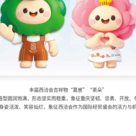
本届西洽会吉祥物“葛崽”“茶朵”
造型圆润饱满，形态坚实而稳重，象征重庆坚韧、忠勇、开放、
身姿活泼、笑容灿烂，象征西洽会作为国际经贸盛会的活力与