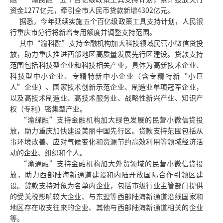
资金1277亿元，牵引全市人民币贷款新增4302亿元。
据悉，今年延续实施五个百亿级政策工具支持计划，人民银
行重庆市分行将新增专用额度并调整支持范围。
其中“渝科融”支持金融机构加大科技领域民营小微信贷投
放，助力重庆推进西部地区高质量发展先行区建设。贷款支持
范围包括科技型企业和科技相关产业，具体为高新技术企业、
科技型中小企业、专精特新中小企业（含专精特新“小巨
人”企业）、国家技术创新示范企业、制造业单项冠军企业，
以及高技术制造业、高技术服务业、战略性新兴产业、知识产
权（专利）密集型产业。
“渝绿融”支持金融机构加大绿色发展的民营小微信贷投
放，助力重庆加快建设美丽中国先行区。贷款支持范围包括从
事环境改善、应对气候变化和资源节约高效利用等领域经济活
动的企业、组织和个人。
“渝通融”支持金融机构加大外贸领域的民营小微信贷投
放，助力西部陆海新通道建设和内陆开放国际合作引领区建
设。贷款支持对象为名单内企业，包括市级行业主管部门提供
的受关税影响较大企业、与东盟等西部陆海新通道沿线国家和
地区存在收支往来的企业、其他与西部陆海新通道相关的企业
等。